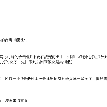
的合击可能性~。
尽可能的合击但R不要在战宠前出手，到加几点敏刚好让R升
时打的次序，先回来到后回来依次是高到低）
，所以一个R最低时本应最终出招有时会提早一些次序，但只需
盾，骑象带海雷龙。